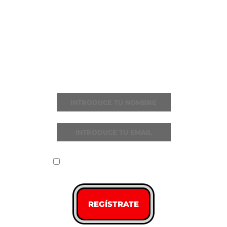
ÚNETE A
NOSTALGIA
MILENIAL FEST
Recibe todas las noticias y novedades
He leído y acepto la
política de
privacidad