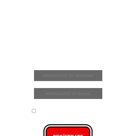
ÚNETE A
NOSTALGIA
MILENIAL FEST
Recibe todas las noticias y novedades
He leído y acepto la
política de
privacidad